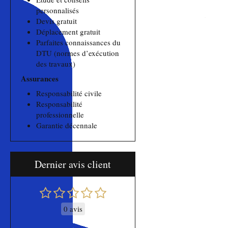
personnalisés
Devis gratuit
Déplacement gratuit
Parfaites connaissances du
DTU (normes d’exécution
des travaux)
Assurances
Responsabilité civile
Responsabilité
professionnelle
Garantie décennale
Dernier avis client
0 avis