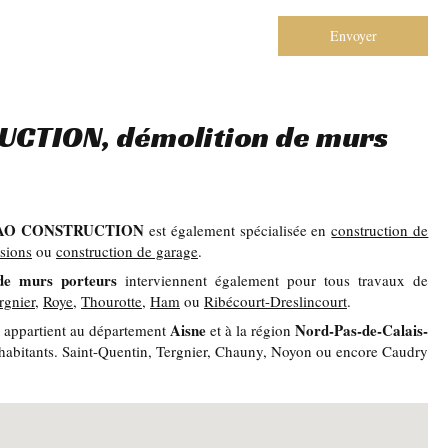
Envoyer
CTION, démolition de murs
AO CONSTRUCTION
est également spécialisée en
construction de
sions
ou
construction de garage
.
de murs porteurs
interviennent également pour tous travaux de
rgnier
,
Roye
,
Thourotte
,
Ham
ou
Ribécourt-Dreslincourt
.
Aisne
Nord-Pas-de-Calais-
, appartient au département
et à la région
 habitants. Saint-Quentin, Tergnier, Chauny, Noyon ou encore Caudry