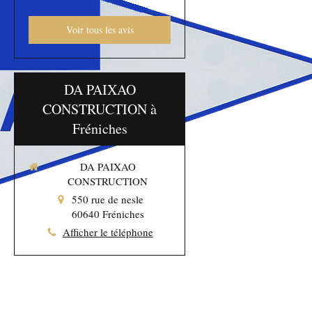
Voir tous les avis
DA PAIXAO
CONSTRUCTION à
Fréniches
DA PAIXAO
CONSTRUCTION
550 rue de nesle
60640
Fréniches
Afficher le téléphone